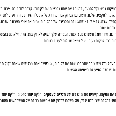
יקום נגיש וקל להגעה, במיוחד אם אתם נפגשים עם לקוחות. קרבה לתחבורה ציבורית או 
ימה לתקציב שלכם. חשוב גם לבדוק אם המחיר כולל את כל השירותים הדרושים לכם, כגון
קהילה שבה. כדאי לוודא שהאווירה והסביבה של המקום תואמים את אופי העבודה שלכם. י
רחבות יותר.
נם, אזור אוכל ונשנושים, כי כמות העבודה שלך תלויה לא רק בעבודתך, אלא גם בהפס
ות רבה למקום נעים ויעיל שיאפשר לכם לעבוד בנוחות.
עסק גדל ויש צורך יותר בפגישות עם לקוחות, או כאשר אתם מרגישים שאתם זקוקים לס
ת שיכולה לסייע גם בצמיחה האישית.
חללים לעסקים
 עם המקום. קיימים סוגים שונים של
, חלקם יותר פרטים, חלקם יותר 
אי במקרה שצוותכם יגדל, ואל תשכחו לבדוק את שביעות רצונם של המשתמשים האחרי