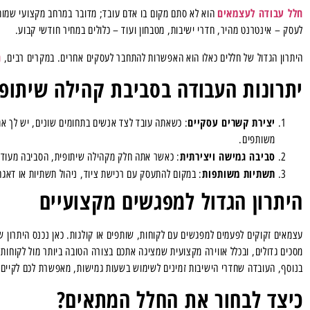
חלל עבודה לעצמאים
הוא לא סתם מקום בו אדם עובד; מדובר במרחב מקצועי שמותא
לעסק – אינטרנט מהיר, חדרי ישיבות, מטבחון ועוד – כלולים במחיר חודשי קבוע.
ח
היתרון הגדול של חללים כאלו הוא האפשרות להתחבר לעסקים אחרים. במקרים רבים,
יתרונות העבודה בסביבת קהילה שיתופ
יצירת קשרים עסקיים
: כשאתה עובד לצד אנשים בתחומים שונים, יש לך את
משותפים.
סביבה גמישה ויצירתית
: כאשר אתה חלק מקהילה שיתופית, הסביבה מעודדת
תשתיות משותפות
: במקום להתעסק עם רכישת ציוד, ניהול תשתיות או דאג
היתרון הגדול למפגשים מקצועיים
עצמאים זקוקים לפעמים למפגשים עם לקוחות, שותפים או קולגות. כאן נכנס היתרון 
מסכים גדולים, ובכלל אווירה מקצועית שמציגה אתכם בצורה הטובה ביותר מול לקוחות 
בנוסף, העובדה שחדרי הישיבות זמינים לשימוש בשעות גמישות, מאפשרת לכם לקיים 
כיצד לבחור את החלל המתאים
?