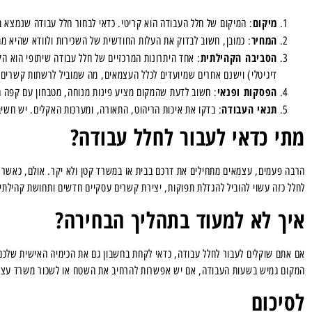
מיקום
: המיקום של חלל העבודה הוא קריטי. כדאי לבחור חלל עבודה שנמצא במ
המחיר
: כמובן, חשוב לבדוק את העלות החודשית של השכירות ולוודא שהיא מתא
הסביבה הקהילתית
: אחד היתרונות המרכזיים של חלל עבודה שיתופי הוא ה
דיגיטלי) וישנם אחרים שמיועדים לכלל העצמאים, מה שמוביל לרשתות קשרים 
הפסקות ופנאי
: חשוב לדעת שהמקום מציע פינות מנוחה, מטבחון עם קפה חי
תנאי העבודה
: בדקו את איכות הריהוט, התאורה, ומערכות האקלים. יש חשיב
מתי כדאי לעבור לחלל עבודה
?
הרבה פעמים, עצמאים מתחילים את דרכם בבית או במשרד קטן ולא יקר. אולם, כאשר ה
לחלל כזה עשוי להוביל להגדלת תפוקות, יצירת קשרים עסקיים חדשים ותחושת קהילתיו
איך לא למעוד בתהליך הבחירה
?
אם אתם שוקלים לעבור לחלל עבודה, כדאי לקחת בחשבון גם את הכימיה האישית שלכם
המקום גמיש בשעות העבודה, אם יש אפשרות להרחיב את השטח או לשכור משרד עצמ
לסיכום