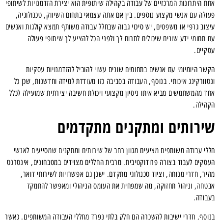
אחת היתרונות המרכזיים של עבודה בקהילה שיתופית הוא יצירת הזדמנויות לשיתופי
פעולה עם אנשי מקצוע נוספים. בין אם אתה עצמאי בתחום השיווק, טכנולוגיה,
עיצוב גרפי או משפטים, יש סיכוי גבוה שבחלל עבודה משותף תמצא קולגות ואנשים
עם תחומי ידע שונים שיכולים לתרום לך ולפני הכל להציע לך שיתופי פעולה
עסקיים.
הקשר היומיומי עם אנשים בתחומים שונים עשוי להוביל להזדמנויות עסקיות
ונטוורקינג איכותי. בנוסף, העבודה בסביבה כזו מעודדת למידה וחדשנות, שכן כל
אחד מהמשתמשים מביא איתו ניסיון מקצועי ויכולת חשיבה יצירתית שמועילה לכלל
הקהילה.
שירותים ומתקנים מתקדמים
חללי עבודה משותפים מציעים מגוון רחב של שירותים ומתקנים שמסייעים לאנשי
העסקים לעבוד בצורה פרודוקטיבית. מרבית החללים מצוידים במטבחונים, אינטרנט
מהיר, חדרי מנוחה, וציוד טכנולוגי מתקדם. ישנן גם אפשרויות לשירותי דואר,
אבטחה, וניהול תחזוקה, מה שמפחית את העומס הניהולי ומאפשר להתמקד
בעבודה.
בנוסף, חדרי ישיבות להשכרה הם חלק בלתי נפרד מחללי העבודה המשותפים. כאשר