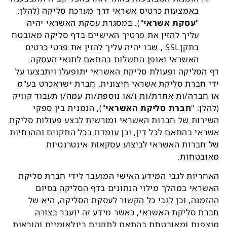
באמצעות כרטיס אשראי דרך מערכת סליקה (להלן:
"
עסקת אשראי
"). במסגרת עסקת האשראי יהיה
עליך להזין את פרטיך האישיים בדף
סליקה
מאובטח
בתקןSSL
, שבו יהיה עליך להזין את פרטי כרטיס
האשראי ואופן התשלום בהתאם לתנאי העסקה.
דף הסליקה ופעולת סליקת האשראי יתופעלו ויתבצעו על
ידי חברת סליקת אשראי חיצונית, חברת ישראכרט בע"מ
או חברה/ות אחרת/ות ו/או נוספת/ות עמה/ן תעבוד קוויק
(להלן: "
חברת סליקת האשראי
"), הנמנית בין ספקי
השירות של חברות האשראי ומורשית לבצע פעולות סליקת
אשראי בהתאם לכל דין, וכן עומדת בכל התקנים וההנחיות
של חברות האשראי לביצוע עסקאות אינטרנטיות
מאובטחות.
האחריות לגבי המידע האישי המועבר לידי חברת סליקת
האשראי במהלך מילוי הנתונים בדף הסליקה בסיום
ההזמנה, וכן לגבי כל הקשור לעסקת הסליקה, היא של
חברת סליקת האשראי, כאשר מידע זה יועבר בצורה
מוצפנת ומאובטחת בהתאם לתקנים בינלאומיים והוראות