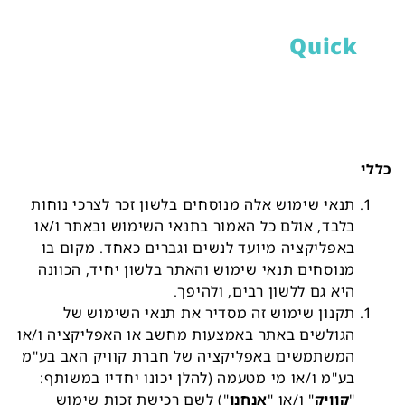
תנאי שימוש באתר ו/או באפליקציה
של
Quick
מעודכן נכון לתאריך ה- 12/12/23
כללי
תנאי שימוש אלה מנוסחים בלשון זכר לצרכי נוחות
בלבד, אולם כל האמור בתנאי השימוש ובאתר ו/או
באפליקציה מיועד לנשים וגברים כאחד. מקום בו
מנוסחים תנאי שימוש והאתר בלשון יחיד, הכוונה
היא גם ללשון רבים, ולהיפך.
תקנון שימוש זה מסדיר את תנאי השימוש של
הגולשים באתר באמצעות מחשב או האפליקציה ו/או
המשתמשים באפליקציה של חברת קוויק האב בע"מ
בע"מ ו/או מי מטעמה (להלן יכונו יחדיו במשותף:
"
קוויק
"
ו/או "
אנחנו
"
)
לשם רכישת זכות שימוש