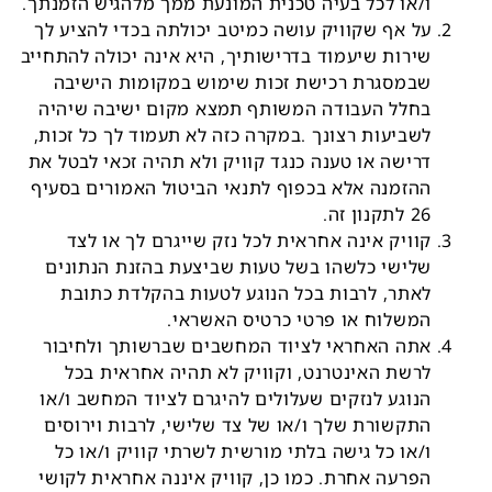
ו/או לכל בעיה טכנית המונעת ממך מלהגיש הזמנתך.
על אף שקוויק עושה כמיטב יכולתה בכדי להציע לך
שירות שיעמוד בדרישותיך, היא אינה יכולה להתחייב
שבמסגרת רכישת זכות שימוש במקומות הישיבה
בחלל העבודה המשותף תמצא מקום ישיבה שיהיה
לשביעות רצונך .במקרה כזה לא תעמוד לך כל זכות,
דרישה או טענה כנגד קוויק ולא תהיה זכאי לבטל את
ההזמנה אלא בכפוף לתנאי הביטול האמורים בסעיף
26 לתקנון זה.
קוויק אינה אחראית לכל נזק שייגרם לך או לצד
שלישי כלשהו בשל טעות שביצעת בהזנת הנתונים
לאתר, לרבות בכל הנוגע לטעות בהקלדת כתובת
המשלוח או פרטי כרטיס האשראי.
אתה האחראי לציוד המחשבים שברשותך ולחיבור
לרשת האינטרנט, וקוויק לא תהיה אחראית בכל
הנוגע לנזקים שעלולים להיגרם לציוד המחשב ו/או
התקשורת שלך ו/או של צד שלישי, לרבות וירוסים
ו/או כל גישה בלתי מורשית לשרתי קוויק ו/או כל
הפרעה אחרת. כמו כן, קוויק איננה אחראית לקושי