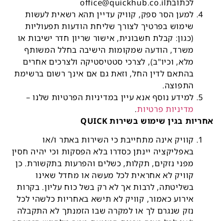
לכתובתoffice@quickhub.co.il
למען הסר ספק, קוויק עדיין תהא רשאית לעשות
שימוש בפרטיך לצורך שליחת הודעות תפעוליות
(כגון: קבלת חשבונית, אישור שריון חדר ישיבות או
משרד, הודעה שמקומות הישיבה בחלל המשותף
מלא, וכיו"ב), לצרכי סטטיסטיקה ולצרכים אחרים
בהתאם לדין החל, וזאת גם אם אינך רשום ברשימת
התפוצה.
למידע נוסף אנא עיין במדיניות הפרטיות שלנו –
מדיניות פרטיות
.
אחריות בגין שימוש בשירות QUICK
קוויק אינה מתחייבת כי השירות באתר ו/או
באפליקציה יינתן כסדרו בלא הפסקות וכי יהיה חסין
מפני נזקים, תקלות, כשלים והפרעות בתקשורת. כן
קוויק לא אחראית לכל מעשה או מחדל שאינו
בשליטתה, לרבות אך לא רק בשל כוח עליון. בקרות
אירוע כאמור, קוויק לא תישא באחריות כלשהי לכל
נזק שנגרם לך או למקרה שבו הזמנתך לא התקבלה