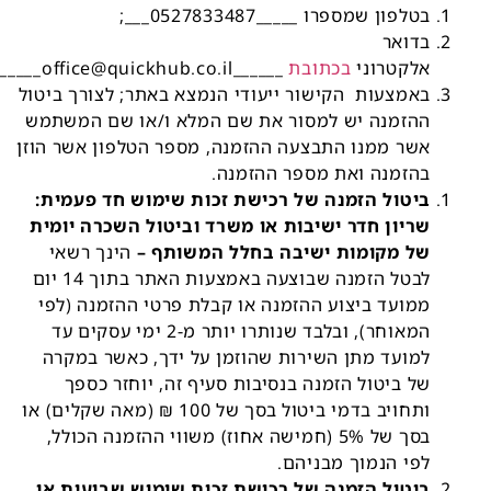
בטלפון שמספרו _____0527833487___;
בדואר
אלקטרוני
בכתובת
______
office@quickhub.co.il
_____;
באמצעות הקישור ייעודי הנמצא באתר; לצורך ביטול
ההזמנה יש למסור את שם המלא ו/או שם המשתמש
אשר ממנו התבצעה ההזמנה, מספר הטלפון אשר הוזן
בהזמנה ואת מספר ההזמנה.
ביטול הזמנה של רכישת זכות שימוש חד פעמית:
שריון חדר ישיבות או משרד
וביטול השכרה יומית
של מקומות ישיבה בחלל המשותף –
הינך רשאי
לבטל הזמנה שבוצעה באמצעות האתר בתוך 14 יום
ממועד ביצוע ההזמנה או קבלת פרטי ההזמנה (לפי
המאוחר), ובלבד שנותרו יותר מ-2 ימי עסקים עד
למועד מתן השירות שהוזמן על ידך, כאשר במקרה
של ביטול הזמנה בנסיבות סעיף זה, יוחזר כספך
ותחויב בדמי ביטול בסך של 100 ₪ (מאה שקלים) או
בסך של 5% (חמישה אחוז) משווי ההזמנה הכולל,
לפי הנמוך מבניהם.
ביטול הזמנה של רכישת זכות שימוש שבועית או