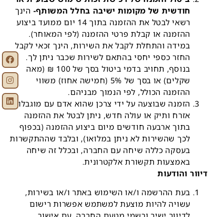
חודשית של מקומות ישיבה בחלל המשותף-
הינך
רשאי לבטל את ההזמנה בתוך 14 יום ממועד ביצוע
ההזמנה או קבלת פרטי ההזמנה (לפי המאוחר).
במידה והתחלת לקבל את השירות, הינך זכאי לקבל
החזר כספי יחסי בהתאם לשירות שכבר ניתן לך.
בנוסף, תחויב בדמי ביטול בסך של 100 ₪ (מאה
שקלים) או בסך של 5% (חמישה אחוז) משווי
ההזמנה הכולל, לפי הנמוך מבניהם.
הזמנה שבוצעה על ידי צרכן שהוא אדם עם מוגבלות,
אזרח ותיק או עולה חדש, ניתן לבטל את ההזמנה
בתוך ארבעה חודשים מיום ביצוע ההזמנה (בכפוף
לכך שהשירות לא ניתן במלואו), ובלבד שההתקשרות
בעסקה כללה שיחה עם החברה, ובכלל זה שיחה
באמצעות תקשורת אלקטרונית.
דיוור והודעות
בעת ההרשמה ו/או השימוש באתר ו/או בשירות,
עשויה להיות מוצעת למשתמש אפשרות רישום
לדיוור ישיר ורשמי מטעם החברה. עם אישור