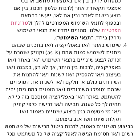
כמפורט להלן, בין אם באמצעות מחשב או בכל
אמצעי תקשורת אחר (לרבות טלפון חכם), בין אם
בוצע רישום לאתר ובין אם לאו, ייעשו בהתאם
ובכפוף לתנאי השימוש המפורטים להלן ול
מדיניות
הפרטיות
שלנו
מהווים
יחדיו
את תנאי השימוש
(להלן ביחד: ”
תנאי
השימוש
").
שימוש באתר ו/או באפליקציה ו/או בתכנים שבהם
ניתנים לשימוש כמות שהם (as is) וקוויק שומרת על
זכותה לבצע שינויים בתנאי השימוש ו/או באתר ו/או
באפליקציה, לרבות בין היתר, אך לא רק, במבנה ו/או
בעיצוב ו/או להפסיק ו/או לשנות ו/או להתנות את
השירותים כולם או חלקם ו/או לשנות את המועדים
שבהם יסופקו השירותים ו/או הזמנים בהם ניתן יהיה
להשתמש באתר ו/או באפליקציה ומוסכם בזה כי לא
תהיה לך כל טענה, תביעה ו/או דרישה כלפי קוויק
ו/או מי מטעמה בגין ביצוע שינויים כאמור ו/או
תקלות שיתרחשו אגב ביצועם.
בביצוע השינויים כאמור, לרבות ביטול הרישום של משתמש
רשום ו/או חסימת הגישה לאפליקציה של כל משתמש מכל