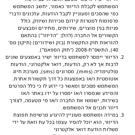
המשתמש לקבלת הדיוור כאמור, יחשב המשתמש
כמי שהסכים ומעוניין לקבל הודעות, עדכונים ודברי
פרסומות למטרות קידום מכירות ושיווק, כולל
פניות בגין מוצרים, שירותים, מחירים ומבצעים
הקשורים אל החברה (להלן: "הדיוור") בהתאם
להוראות חוק התקשורת (בזק ושידורים) (תיקון מס'
40), התשס"ח-2008 ("חוק הספאם").
הדיוור יימסר למשתמש בדיוור ישיר באמצעים שונים
לרבות אך לא רק, הודעות, דואר אלקטרוני, הודעות
מולטימדיה (mms), מסרונים (sms), מערכת חיוג
אוטומטית ו/או באמצעות כל דרך תקשורת אחרת.
המשתמש מסכים ומאשר כי ידוע לו כי כלל הפרטים
והמידע שנמסרו ו/או ימסרו על ידו באתר ו/או
בשירות, ישמשו את החברה ו/או מי מטעמה, לצורך
דיוור תכנים אל המשתמש.
במידה ומשתמש מעוניין להיגרע מרשימת תפוצת
הדיוור, הוא יוכל להסיר עצמו בכל עת וזאת על ידי
משלוח הודעת דואר אלקטרוני