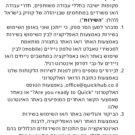
מקומות ישיבה בחללי עבודה משותפים, חדרי עבודה
ו/או משרדים במתחמים שבניהולה של קוויק בישראל
(להלן: "
השירות
").
מובהר למען הסר ספק, כי ייתכן שוני באופן השימוש
בשירות באמצעות האפליקציה לבין השימוש בשירות
באמצעות האתר ו/או האתר בתצורה מותאמת
למכשירי טאבלט ו/או
טלפון ניידים (mobile) לבין
שימוש באתר ו/או באפליקציה במחשבים נייחים ו/או
ניידים על-גבי דפדפן אינטרנט רגיל.
לבירורים נוספים ניתן לפנות לשירות הלקוחות שלנו
באמצעות כתובת הדואר האלקטרוני
office@quickhub.co.il, באמצעות הטופס
האלקטרוני "Are you ready to Quick?" או באחד
מאמצעי הקשר האחרים המופיעים באתר האינטרנט
שלנו.
הביקור והגלישה באתר ו/או השימוש בשירות
באמצעות האתר ו/או האפליקציה, לרבות
האינטראקציה עם התכנים והשירותים הכלולים בהם