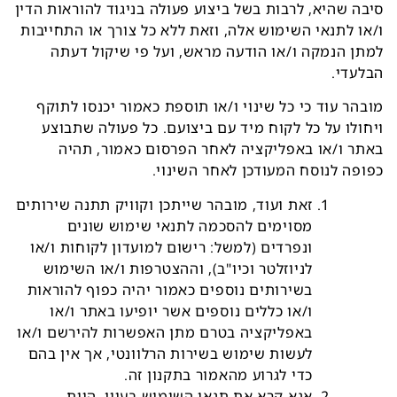
סיבה שהיא, לרבות בשל ביצוע פעולה בניגוד להוראות הדין
ו/או לתנאי השימוש אלה, וזאת ללא כל צורך או התחייבות
למתן הנמקה ו/או הודעה מראש, ועל פי שיקול דעתה
הבלעדי.
מובהר עוד כי כל שינוי ו/או תוספת כאמור יכנסו לתוקף
ויחולו על כל לקוח מיד עם ביצועם. כל פעולה שתבוצע
באתר ו/או באפליקציה לאחר הפרסום כאמור, תהיה
כפופה לנוסח המעודכן לאחר השינוי.
זאת ועוד, מובהר שייתכן וקוויק תתנה שירותים
מסוימים להסכמה לתנאי שימוש שונים
ונפרדים (למשל: רישום למועדון לקוחות ו/או
לניוזלטר וכיו"ב), וההצטרפות ו/או השימוש
בשירותים נוספים כאמור יהיה כפוף להוראות
ו/או כללים נוספים אשר יופיעו באתר ו/או
באפליקציה בטרם מתן האפשרות להירשם ו/או
לעשות שימוש בשירות הרלוונטי, אך אין בהם
כדי לגרוע מהאמור בתקנון זה.
אנא קרא את תנאי השימוש בעיון, היות