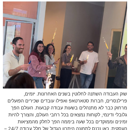
שוק העבודה השתנה לחלוטין בשנים האחרונות. יזמים,
פרילנסרים, חברות סטארטאפ ואפילו עובדים שכירים הפועלים
מרחוק כבר לא מתנהלים בשעות עבודה קבועות. העולם הפך
גלובלי ודינמי, לקוחות נמצאים בכל רחבי העולם, והצורך להיות
זמינים וממוקדים בכל שעה ביממה הפך לחלק מהמציאות
העסקית. כאן נכנס לתמונה היתרון הגדול של חלל עבודה 24/7 –